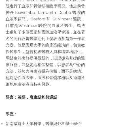
院進行了血液和骨髓移植臨床研究。他之前曾
擔任Toowomba, Tamworth, Dubbo 醫院的
血液學顧問， Gosford 和 St Vincent 醫院，
目前是Westmead醫院的血液科醫生。馬博
士參加了多個國家和國際血液學會議，並在著
名的同行評審醫學期刊上發表過多篇第一作者
文章。他是悉尼大學的臨床高級講師，負責教
授醫學生，監督初級醫務人員和職業培訓生。
馬醫生熱衷於提供最新的，以證據為基礎的醫
療服務，並堅定地相信整體，以患者為中心的
方法，並努力將患者視為個體，而不是病情。
他對惡性血液學，血液和骨髓移植以及過繼性
細胞免疫治療有特殊興趣。
語言：英語，廣東話和普通話
學歷：
新南威爾士大學科學，醫學與外科學士學位