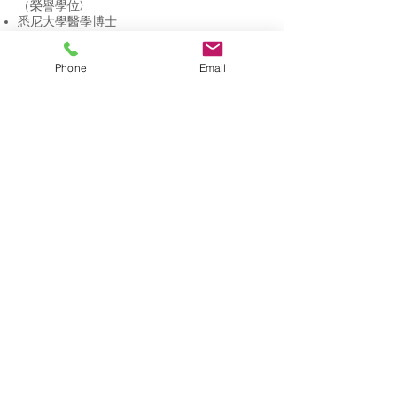
（榮譽學位)
悉尼大學醫學博士
皇家澳大利亞醫師學院院士
澳大利亞皇家病理學家學院院士
Phone
Email
西米德 (Westmead) 醫院血液科醫生顧問
預約熱線
0403 331 488
傳真:
(02) 8068 9190
電郵預約